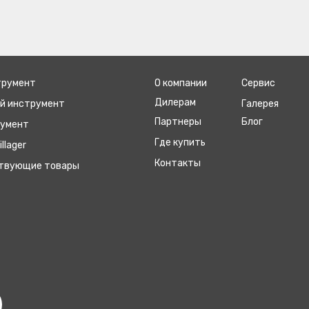
трумент
О компании
Сервис
Дилерам
ый инструмент
Галерея
Партнеры
Блог
румент
Где купить
llager
Контакты
ствующие товары