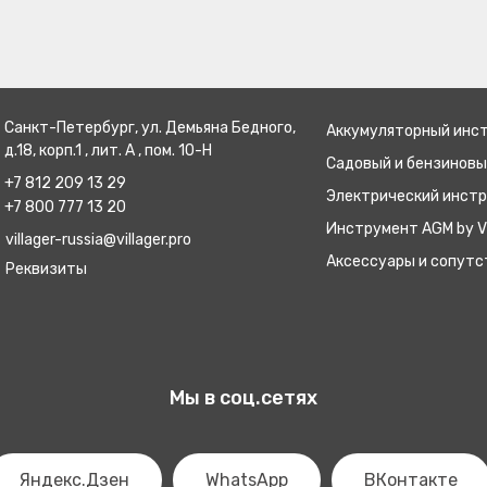
Санкт-Петербург, ул. Демьяна Бедного,
Аккумуляторный инс
д.18, корп.1 , лит. А , пом. 10-Н
Садовый и бензинов
+7 812 209 13 29
Электрический инст
+7 800 777 13 20
Инструмент AGM by Vi
villager-russia@villager.pro
Аксессуары и сопут
Реквизиты
Мы в соц.сетях
Яндекс.Дзен
WhatsApp
ВКонтакте