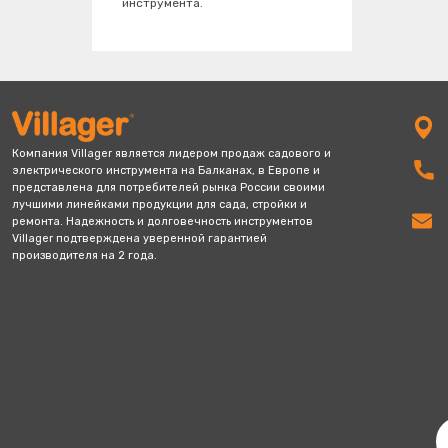
инструмента.
+7 812 209 13 29
Компания Villager является лидером продаж садового и
электрич еского инструмента на Балканах, в Европе и
представлена для потребителей рынка России своими
лучшими линейка ми продукции для сада, стройки и
ремонта. Надежность и долговечность инструментов
Villager подтверждена уверенной гарантией
производителя на 2 года.