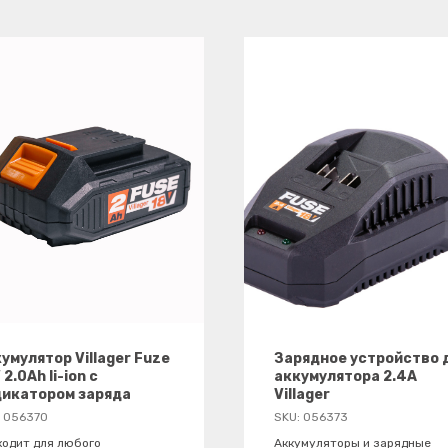
умулятор Villager Fuze
Зарядное устройство 
 2.0Ah li-ion с
аккумулятора 2.4A
дикатором заряда
Villager
:
056370
SKU:
056373
ходит для любого
Аккумуляторы и зарядные