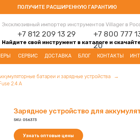
ПОЛУЧИТЕ РАСШИРЕННУЮ ГАРАНТИЮ
Эксклюзивный импортер инструментов Villager в Рос
+7 812 209 13 29
+7 800 777 1
Найдите свой инструмент в каталоге и скачайт
20
НЕРЫ
СЕРВИС
ДОСТАВКА
БЛОГ
КОНТАКТЫ
ИНТ
Аккумуляторные батареи и зарядные устройства
→
Fuse 2.4 A
Зарядное устройство для аккумулято
SKU:
056373
Узнать оптовые цены