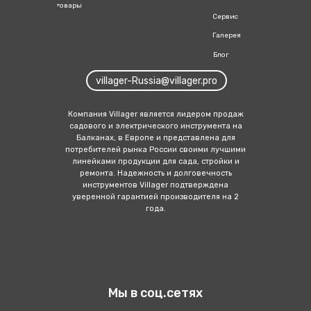
товары
Сервис
Галерея
Блог
villager-Russia@villager.pro
Компания Villager является лидером продаж
садового и электрич еского инструмента на
Балканах, в Европе и представлена для
потребителей рынка России своими лучшими
линейка ми продукции для сада, стройки и
ремонта. Надежность и долговечность
инструментов Villager подтверждена
уверенной гарантией производителя на 2
года.
Мы в соц.сетях