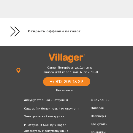
+7 812 209 13 29
villager-
+7 800 777 13 20
Открыть оффлайн каталог
russia@villager.pro
Санкт-Петербург, ул. Демьяна
Бедного, д.18, корп.1 , лит. А , пом. 10-Н
+7 812 209 13 29
Реквизиты
Аккумуляторный инструмент
О компании
Дилерам
Садовый и бензиновый инструмент
Партнеры
Электрический инструмент
Где купить
Инструмент AGM by Villager
Аксессуары и сопутствующие
Контакты