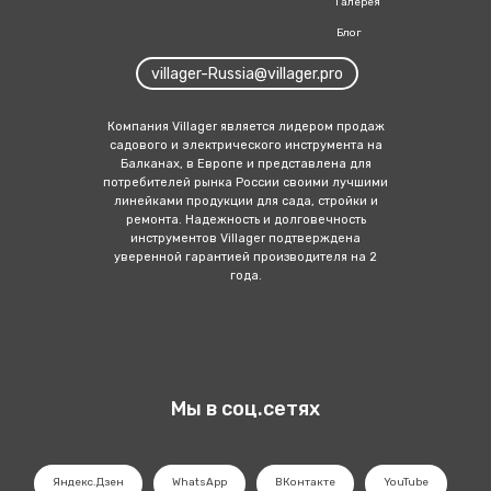
Галерея
Блог
villager-Russia@villager.pro
Компания Villager является лидером продаж
садового и электрич еского инструмента на
Балканах, в Европе и представлена для
потребителей рынка России своими лучшими
линейка ми продукции для сада, стройки и
ремонта. Надежность и долговечность
инструментов Villager подтверждена
уверенной гарантией производителя на 2
года.
Мы в соц.сетях
Яндекс.Дзен
WhatsApp
ВКонтакте
YouTube