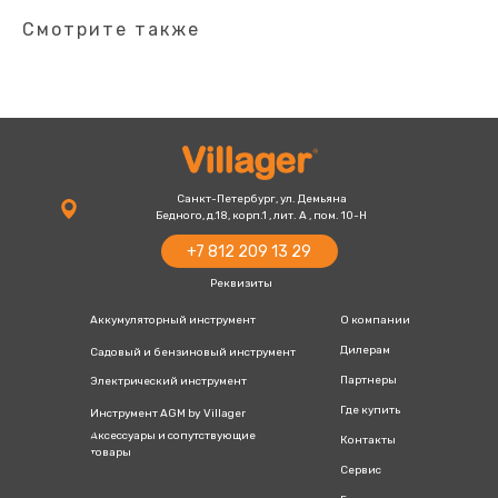
Смотрите также
+7 812 209 13 29
villager-
+7 800 777 13 20
russia@villager.pro
Санкт-Петербург, ул. Демьяна
Бедного, д.18, корп.1 , лит. А , пом. 10-Н
+7 812 209 13 29
Реквизиты
Аккумуляторный инструмент
О компании
Дилерам
Садовый и бензиновый инструмент
Партнеры
Электрический инструмент
Где купить
Инструмент AGM by Villager
Аксессуары и сопутствующие
Контакты
товары
Сервис