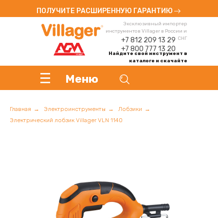
ПОЛУЧИТЕ РАСШИРЕННУЮ ГАРАНТИЮ
Эксклюзивный импортер
инструментов Villager в России и
СНГ
+7 812 209 13 29
+7 800 777 13 20
Найдите свой инструмент в
каталоге и скачайте
инструкцию
Меню
Главная
→
Электроинструменты
→
Лобзики
→
Электрический лобзик Villager VLN 1140