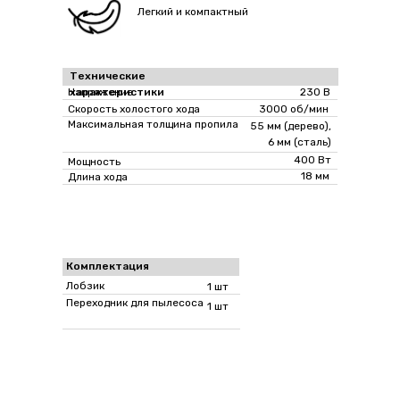
Легкий и компактный
Технические
Напряжение
характеристики
230 В
Скорость холостого хода
3000 об/мин
Максимальная толщина пропила
55 мм (дерево),
6 мм (сталь)
400 Вт
Мощность
18 мм
Длина хода
Комплектация
Лобзик
1 шт
Переходник для пылесоса
1 шт