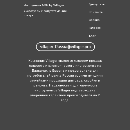
Где купить
Инструмент AGM by Villager
Аксессуары и сопутствующие
Контакты
товары
Сервис
Галерея
Блог
villager-Russia@villager.pro
Компания Villager является лидером продаж
садового и электрич еского инструмента на
Балканах, в Европе и представлена для
потребителей рынка России своими лучшими
линейка ми продукции для сада, стройки и
ремонта. Надежность и долговечность
инструментов Villager подтверждена
уверенной гарантией производителя на 2
года.