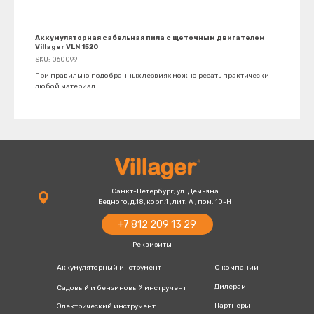
Аккумуляторная сабельная пила с щеточным двигателем
Villager VLN 1520
SKU:
060099
При правильно подобранных лезвиях можно резать практически
любой материал
+7 812 209 13 29
villager-
+7 800 777 13 20
russia@villager.pro
Санкт-Петербург, ул. Демьяна
Бедного, д.18, корп.1 , лит. А , пом. 10-Н
+7 812 209 13 29
Реквизиты
Аккумуляторный инструмент
О компании
Дилерам
Садовый и бензиновый инструмент
Партнеры
Электрический инструмент