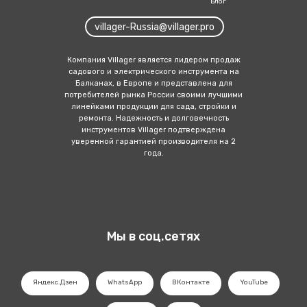
Блог
villager-Russia@villager.pro
Компания Villager является лидером продаж
садового и электрич еского инструмента на
Балканах, в Европе и представлена для
потребителей рынка России своими лучшими
линейка ми продукции для сада, стройки и
ремонта. Надежность и долговечность
инструментов Villager подтверждена
уверенной гарантией производителя на 2
года.
Мы в соц.сетях
Яндекс.Дзен
WhatsApp
ВКонтакте
YouTube