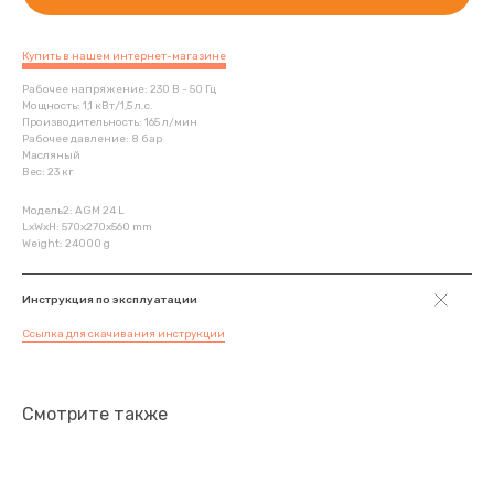
Купить в нашем интернет-магазине
Рабочее напряжение: 230 В - 50 Гц
Мощность: 1,1 кВт/1,5 л.с.
Производительность: 165 л/мин
Рабочее давление: 8 бар
Масляный
Вес: 23 кг
Модель2: AGM 24 L
LxWxH: 570x270x560 mm
Weight: 24000 g
Инструкция по эксплуатации
Ссылка для скачивания инструкции
Смотрите также