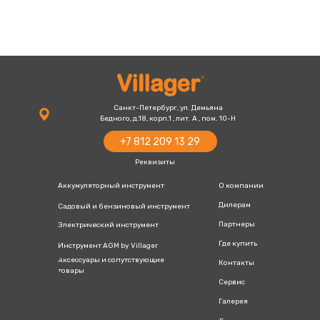
+7 812 209 13 29
villager-
+7 800 777 13 20
russia@villager.pro
Санкт-Петербург, ул. Демьяна
Бедного, д.18, корп.1 , лит. А , пом. 10-Н
+7 812 209 13 29
Реквизиты
Аккумуляторный инструмент
О компании
Дилерам
Садовый и бензиновый инструмент
Партнеры
Электрический инструмент
Где купить
Инструмент AGM by Villager
Аксессуары и сопутствующие
Контакты
товары
Сервис
Галерея