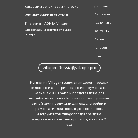
Дилерам
Садовый и бензиновый инструмент
Партнеры
Электрический инструмент
Где купить
Инструмент AGM by Villager
Аксессуары и сопутствующие
Контакты
товары
Сервис
Галерея
Блог
villager-Russia@villager.pro
Компания Villager является лидером продаж
садового и электрич еского инструмента на
Балканах, в Европе и представлена для
потребителей рынка России своими лучшими
линейка ми продукции для сада, стройки и
ремонта. Надежность и долговечность
инструментов Villager подтверждена
уверенной гарантией производителя на 2
года.