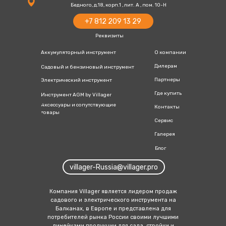
Бедного, д.18, корп.1 , лит. А , пом. 10-Н
+7 812 209 13 29
Реквизиты
Аккумуляторный инструмент
О компании
Дилерам
Садовый и бензиновый инструмент
Партнеры
Электрический инструмент
Где купить
Инструмент AGM by Villager
Аксессуары и сопутствующие
Контакты
товары
Сервис
Галерея
Блог
villager-Russia@villager.pro
Компания Villager является лидером продаж
садового и электрич еского инструмента на
Балканах, в Европе и представлена для
потребителей рынка России своими лучшими
линейка ми продукции для сада, стройки и