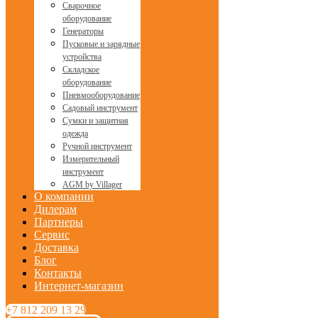
Сварочное
оборудование
Генераторы
Пусковые и зарядные
устройства
Складское
оборудование
Пневмооборудование
Садовый инструмент
Сумки и защитная
одежда
Ручной инструмент
Измерительный
инструмент
AGM by Villager
О компании
Дилерам
Партнеры
Сервис
Доставка
Блог
Контакты
Интернет-магазин
+7 812 209 13 29