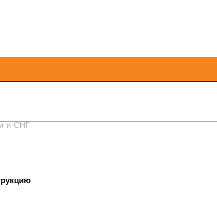
ии и СНГ
струкцию