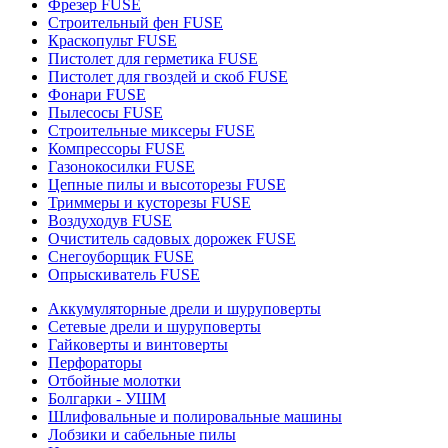
Фрезер FUSE
Строительный фен FUSE
Краскопульт FUSE
Пистолет для герметика FUSE
Пистолет для гвоздей и скоб FUSE
Фонари FUSE
Пылесосы FUSE
Строительные миксеры FUSE
Компрессоры FUSE
Газонокосилки FUSE
Цепные пилы и высоторезы FUSE
Триммеры и кусторезы FUSE
Воздуходув FUSE
Очиститель садовых дорожек FUSE
Снегоуборщик FUSE
Опрыскиватель FUSE
Аккумуляторные дрели и шуруповерты
Сетевые дрели и шуруповерты
Гайковерты и винтоверты
Перфораторы
Отбойные молотки
Болгарки - УШМ
Шлифовальные и полировальные машины
Лобзики и сабельные пилы