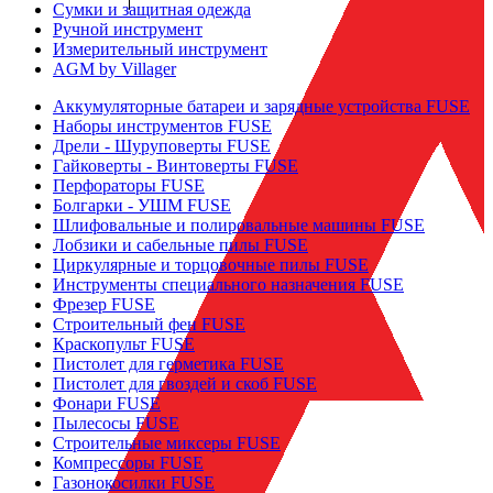
Сумки и защитная одежда
Ручной инструмент
Измерительный инструмент
AGM by Villager
Аккумуляторные батареи и зарядные устройства FUSE
Наборы инструментов FUSE
Дрели - Шуруповерты FUSE
Гайковерты - Винтоверты FUSE
Перфораторы FUSE
Болгарки - УШМ FUSE
Шлифовальные и полировальные машины FUSE
Лобзики и сабельные пилы FUSE
Циркулярные и торцовочные пилы FUSE
Инструменты специального назначения FUSE
Фрезер FUSE
Строительный фен FUSE
Краскопульт FUSE
Пистолет для герметика FUSE
Пистолет для гвоздей и скоб FUSE
Фонари FUSE
Пылесосы FUSE
Строительные миксеры FUSE
Компрессоры FUSE
Газонокосилки FUSE