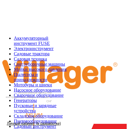
Аккумуляторный
инструмент FUSE
Электроинструмент
Садовые трактора
Садовая техника
Снегоуборочные машины
Мойки высокого давления
Пылесосы и
принадлежности
Мотобуры и шнеки
Насосное оборудование
Эксклюзивный импортер
Сварочное оборудование
инструментов Villager в России и
Генераторы
СНГ
Пусковые и зарядные
устройства
АКЦИИ
Складское оборудование
Пневмооборудование
Личный кабинет (в разработке)
Садовый инструмент