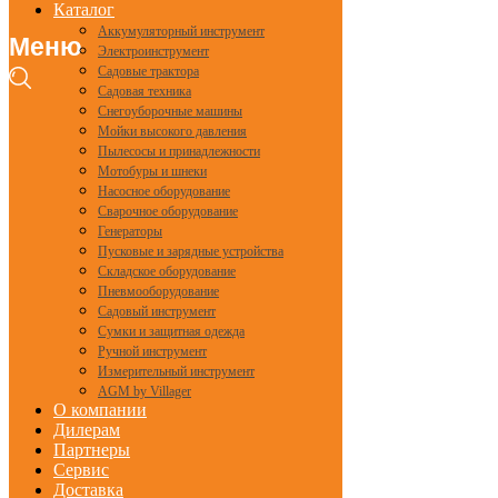
Каталог
Аккумуляторный инструмент
Меню
Электроинструмент
Садовые трактора
Садовая техника
Снегоуборочные машины
Мойки высокого давления
Пылесосы и принадлежности
Мотобуры и шнеки
Насосное оборудование
Сварочное оборудование
Генераторы
Пусковые и зарядные устройства
Складское оборудование
Пневмооборудование
Садовый инструмент
Сумки и защитная одежда
Ручной инструмент
Измерительный инструмент
AGM by Villager
О компании
Дилерам
Партнеры
Сервис
Доставка