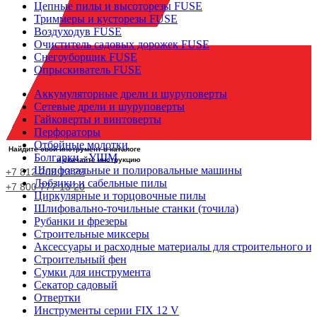
Цепные пилы и высоторезы FUSE
Триммеры и кусторезы FUSE
Воздуходув FUSE
Очиститель садовых дорожек FUSE
Снегоуборщик FUSE
Опрыскиватель FUSE
Аккумуляторные дрели и шуруповерты
Сетевые дрели и шуруповерты
Гайковерты и винтоверты
Перфораторы
Отбойные молотки
Найдите свой инструмент в каталоге
Болгарки - УШМ
и скачайте инструкцию
Шлифовальные и полировальные машины
+7 812 209 13 29
Лобзики и сабельные пилы
+7 800 777 13 20
Циркулярные и торцовочные пилы
Шлифовально-точильные станки (точила)
Рубанки и фрезеры
Строительные миксеры
Аксессуары и расходные материалы для строительного и
Строительный фен
Сумки для инструмента
Секатор садовый
Отвертки
Инструменты серии FIX 12 V