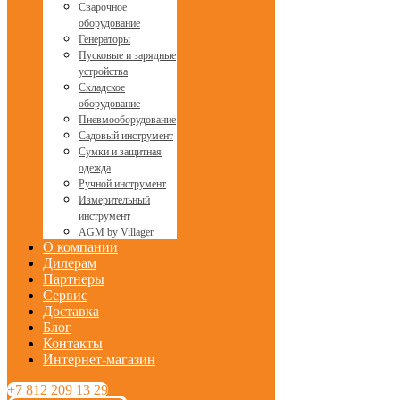
Сварочное
оборудование
Генераторы
Пусковые и зарядные
устройства
Складское
оборудование
Пневмооборудование
Садовый инструмент
Сумки и защитная
одежда
Ручной инструмент
Измерительный
инструмент
AGM by Villager
О компании
Дилерам
Партнеры
Сервис
Доставка
Блог
Контакты
Интернет-магазин
+7 812 209 13 29