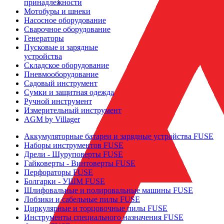
принадлежности
О КОМПАНИИ
Мотобуры и шнеки
Насосное оборудование
Сварочное оборудование
ДОСТАВКА
Генераторы
Пусковые и зарядные
устройства
ДИЛЕРАМ
Складское оборудование
Пневмооборудование
Садовый инструмент
БЛОГ
Сумки и защитная одежда
Ручной инструмент
КОНТАКТЫ
Измерительный инструмент
AGM by Villager
ПАРТНЕРЫ
Аккумуляторные батареи и зарядные устройства FUSE
Наборы инструментов FUSE
Дрели - Шуруповерты FUSE
Гайковерты - Винтоверты FUSE
Перфораторы FUSE
Болгарки - УШМ FUSE
Шлифовальные и полировальные машины FUSE
Лобзики и сабельные пилы FUSE
Циркулярные и торцовочные пилы FUSE
Инструменты специального назначения FUSE