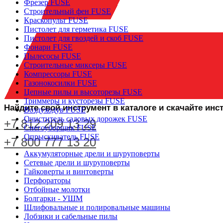
Фрезер FUSE
Строительный фен FUSE
Краскопульт FUSE
Пистолет для герметика FUSE
Пистолет для гвоздей и скоб FUSE
Фонари FUSE
Пылесосы FUSE
Строительные миксеры FUSE
Компрессоры FUSE
Газонокосилки FUSE
Цепные пилы и высоторезы FUSE
Триммеры и кусторезы FUSE
Найдите свой инструмент в каталоге и скачайте ин
Воздуходув FUSE
Очиститель садовых дорожек FUSE
+7 812 209 13 29
Снегоуборщик FUSE
Опрыскиватель FUSE
+7 800 777 13 20
Аккумуляторные дрели и шуруповерты
Сетевые дрели и шуруповерты
Гайковерты и винтоверты
Перфораторы
Отбойные молотки
Болгарки - УШМ
Шлифовальные и полировальные машины
Лобзики и сабельные пилы