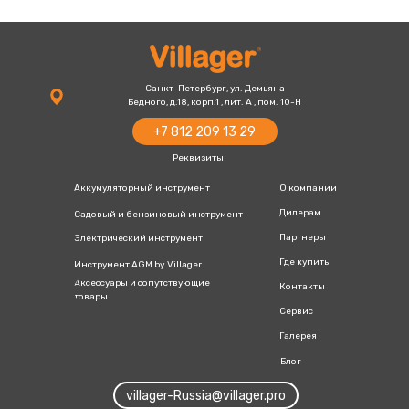
Санкт-Петербург, ул. Демьяна
Бедного, д.18, корп.1 , лит. А , пом. 10-Н
+7 812 209 13 29
Реквизиты
Аккумуляторный инструмент
О компании
Дилерам
Садовый и бензиновый инструмент
Партнеры
Электрический инструмент
Где купить
Инструмент AGM by Villager
Аксессуары и сопутствующие
Контакты
товары
Сервис
Галерея
Блог
villager-Russia@villager.pro