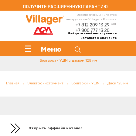
ПОЛУЧИТЕ РАСШИРЕННУЮ ГАРАНТИЮ
Эксклюзивный импортер
инструментов Villager в России и
СНГ
+7 812 209 13 29
+7 800 777 13 20
Найдите свой инструмент в
каталоге и скачайте
инструкцию
Меню
Болгарки - УШМ с диском 125 мм
Главная
→
Электроинструмент
→
Болгарки - УШМ
→
Диск 125 мм
+7 812 209 13 29
villager-
+7 800 777 13 20
Открыть оффлайн каталог
russia@villager.pro