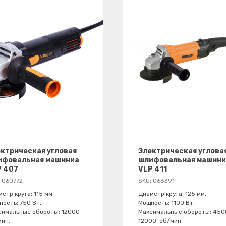
ктрическая угловая
Электрическая углова
ифовальная машинка
шлифовальная машинк
P 407
VLP 411
:
060772
SKU:
066391
етр круга: 115 мм,
Диаметр круга: 125 мм,
ость: 750 Вт,
Мощность: 1100 Вт,
симальные обороты: 12000
Максимальные обороты: 450
мин.
12000 об/мин.