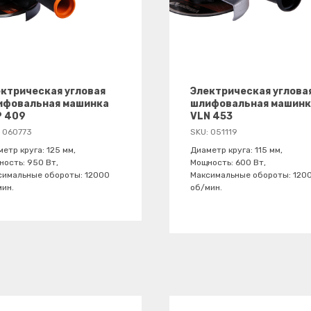
ктрическая угловая
Электрическая углова
ифовальная машинка
шлифовальная машинк
P 409
VLN 453
:
060773
SKU:
051119
етр круга: 125 мм,
Диаметр круга: 115 мм,
ость: 950 Вт,
Мощность: 600 Вт,
симальные обороты: 12000
Максимальные обороты: 120
мин.
об/мин.