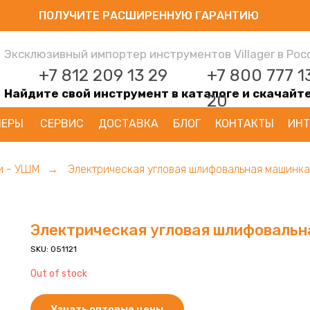
ПОЛУЧИТЕ РАСШИРЕННУЮ ГАРАНТИЮ
Эксклюзивный импортер инструментов Villager в Рос
+7 812 209 13 29
+7 800 777 1
Найдите свой инструмент в каталоге и скачайт
20
НЕРЫ
СЕРВИС
ДОСТАВКА
БЛОГ
КОНТАКТЫ
ИНТ
и - УШМ
Электрическая угловая шлифовальная машинка
→
Электрическая угловая шлифовальн
SKU:
051121
Out of stock
Узнать оптовые цены