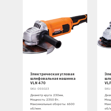
Электрическая угловая
Эле
шлифовальная машинка
шл
VLN 470
VL
SKU:
055023
SKU
Диаметр круга: 230мм,
Диам
Мощность: 2350 Вт,
Мощн
Максимальные обороты: 6500
Мак
об/мин.
об/