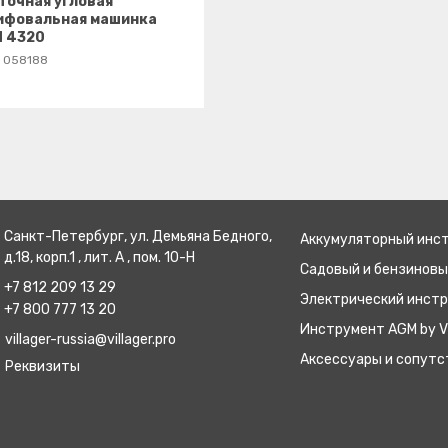
точная угловая
ифовальная машинка
N 4320
:
058188
Санкт-Петербург, ул. Демьяна Бедного,
Аккумуляторный инс
д.18, корп.1 , лит. А , пом. 10-Н
Садовый и бензинов
+7 812 209 13 29
Электрический инст
+7 800 777 13 20
Инструмент AGM by Vi
villager-russia@villager.pro
Аксессуары и сопут
Реквизиты