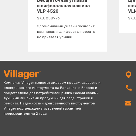
Бесщеточная угловая
Ще
шлифовальная машина
шл
VLP 4520
VL
SKU:
058976
SKU
Эргономичный дизайн позволит
вам часами шлифовать и резать
villager-Russia@villager.pro
не прилагая усилий
+7 812 209 13 29
Компания Villager является лидером продаж садового и
электрич еского инструмента на Балканах, в Европе и
представлена для потребителей рынка России своими
лучшими линейка ми продукции для сада, стройки и
ремонта. Надежность и долговечность инструментов
Villager подтверждена уверенной гарантией
производителя на 2 года.