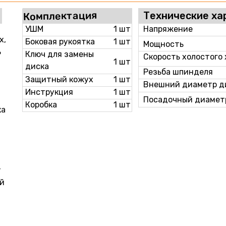
Комплектация
Технические ха
УШМ
1 шт
Напряжение
х,
Боковая рукоятка
1 шт
Мощность
ь
Ключ для замены
Скорость холостого
1 шт
диска
Резьба шпинделя
Защитный кожух
1 шт
Внешний диаметр д
Инструкция
1 шт
Посадочный диамет
Коробка
1 шт
ка
т
й