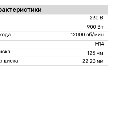
рактеристики
230 В
900 Вт
 хода
12000 об/мин
М14
иска
125 мм
р диска
22,23 мм